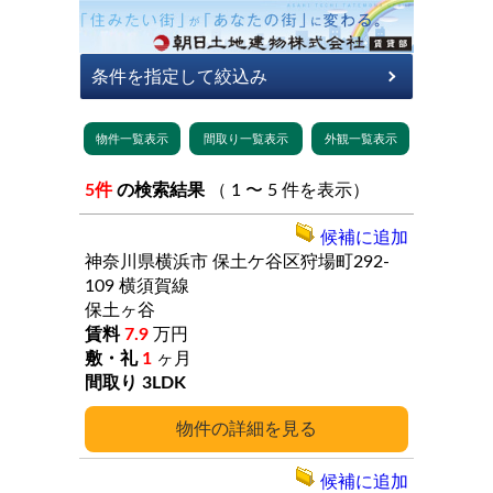
5件
の検索結果
（ 1 〜 5 件を表示）
候補に追加
神奈川県横浜市
保土ケ谷区狩場町292-
109
横須賀線
保土ヶ谷
7.9
万円
1
ヶ月
3LDK
詳細
候補に追加