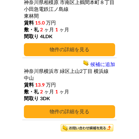
神奈川県相模原
市南区上鶴間本町８丁目
小田急電鉄江ノ島線
東林間
15.0
万円
2
ヶ月
1
ヶ月
4LDK
詳細
候補に追加
神奈川県横浜市
緑区上山2丁目
横浜線
中山
13.9
万円
2
ヶ月
1
ヶ月
3DK
詳細