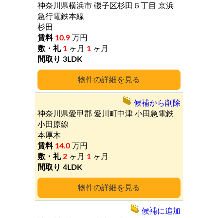
神奈川県横浜市
磯子区杉田６丁目
京浜
急行電鉄本線
杉田
10.9
万円
1
ヶ月
1
ヶ月
3LDK
詳細
候補から削除
神奈川県愛甲郡
愛川町中津
小田急電鉄
小田原線
本厚木
14.0
万円
2
ヶ月
1
ヶ月
4LDK
詳細
候補に追加