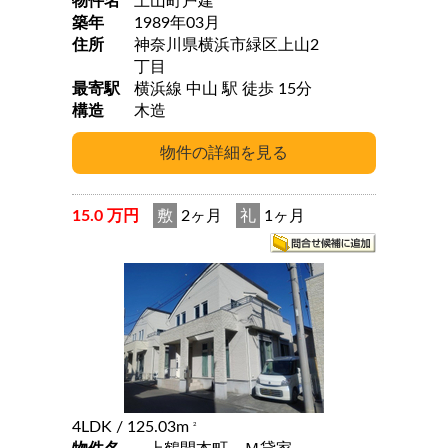
物件名
上山町戸建
築年
1989年03月
住所
神奈川県横浜市緑区上山2
丁目
最寄駅
横浜線 中山 駅 徒歩 15分
構造
木造
15.0 万円
敷
2ヶ月
礼
1ヶ月
4LDK
/ 125.03m
2