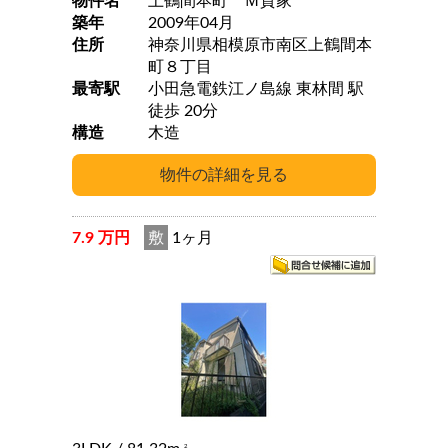
物件名
上鶴間本町 Ｍ貸家
築年
2009年04月
住所
神奈川県相模原市南区上鶴間本
町８丁目
最寄駅
小田急電鉄江ノ島線 東林間 駅
徒歩 20分
構造
木造
7.9 万円
敷
1ヶ月
2