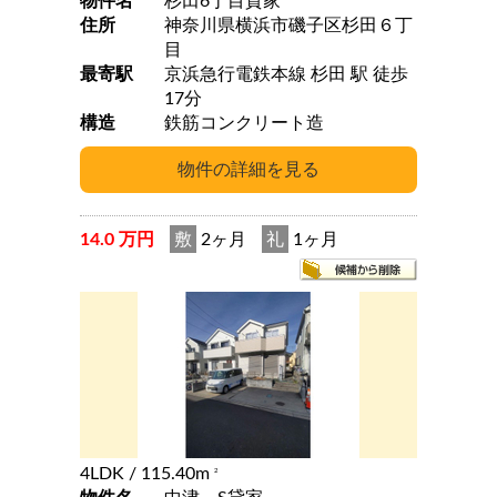
物件名
杉田6丁目貸家
住所
神奈川県横浜市磯子区杉田６丁
目
最寄駅
京浜急行電鉄本線 杉田 駅 徒歩
17分
構造
鉄筋コンクリート造
14.0 万円
敷
2ヶ月
礼
1ヶ月
4LDK
/ 115.40m
2