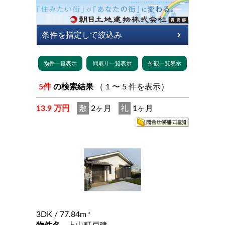
5件
の検索結果
（ 1 〜 5 件を表示）
13.9 万円
敷
2ヶ月
礼
1ヶ月
3DK
/ 77.84m
2