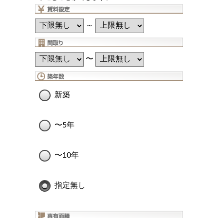
～
〜
新築
〜5年
〜10年
指定無し