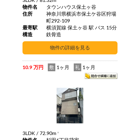
3LDK
/ 81.32m
物件名
タウンハウス保土ヶ谷
住所
神奈川県横浜市保土ケ谷区狩場
町292-109
最寄駅
横須賀線 保土ヶ谷 駅 バス 15分
構造
鉄骨造
10.9 万円
敷
1ヶ月
礼
1ヶ月
3LDK
/ 72.90m
2