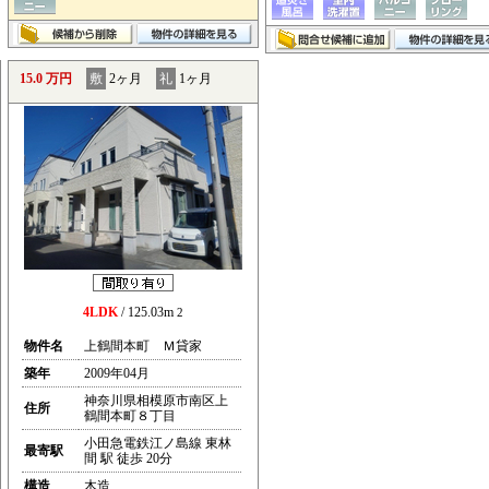
15.0 万円
敷
2ヶ月
礼
1ヶ月
4LDK
/ 125.03m
2
物件名
上鶴間本町 Ｍ貸家
築年
2009年04月
神奈川県相模原市南区上
住所
鶴間本町８丁目
小田急電鉄江ノ島線 東林
最寄駅
間 駅 徒歩 20分
構造
木造