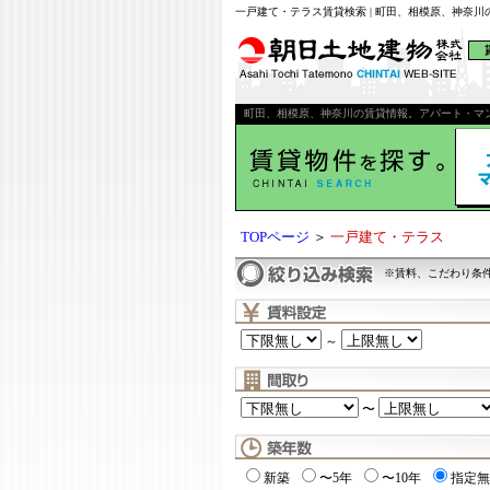
一戸建て・テラス賃貸検索 | 町田、相模原、神奈
町田、相模原、神奈川の賃貸情報。アパート・マ
TOPページ
＞
一戸建て・テラス
※賃料、こだわり条
～
〜
新築
〜5年
〜10年
指定無