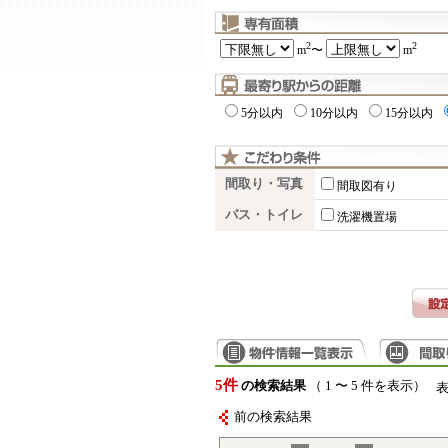
2
2
m
〜
m
5分以内
10分以内
15分以内
間取り・写真
間取図有り
バス・トイレ
洗濯機置場
5件
の検索結果
（ 1 〜 5 件を表示）
前の検索結果