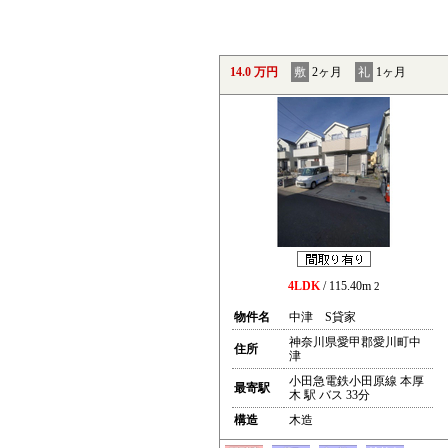
14.0 万円
敷
2ヶ月
礼
1ヶ月
4LDK
/ 115.40m
2
物件名
中津 S貸家
神奈川県愛甲郡愛川町中
住所
津
小田急電鉄小田原線 本厚
最寄駅
木 駅 バス 33分
構造
木造