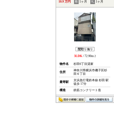
10.9 万円
敷
1ヶ月
礼
1ヶ月
3LDK
/ 72.90m
2
物件名
杉田6丁目貸家
神奈川県横浜市磯子区杉
住所
田６丁目
京浜急行電鉄本線 杉田 駅
最寄駅
徒歩 17分
構造
鉄筋コンクリート造