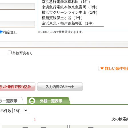
※CTRL+Clickで複数選択できます。
指定無し
外観写真有り
表示件数
次の検索
1