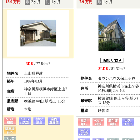
13.9 万円
敷
2ヶ月
礼
1ヶ月
7.9 万円
敷
1ヶ月
3DK
/ 77.84m
2
3LDK
/ 81.32m
2
物件名
上山町戸建
物件名
タウンハウス保土ヶ谷
築年
1989年03月
神奈川県横浜市保土ケ谷
住所
神奈川県横浜市緑区上山2
区狩場町292-109
住所
丁目
横須賀線 保土ヶ谷 駅 バ
最寄駅
最寄駅
横浜線 中山 駅 徒歩 15分
ス 15分
構造
木造
構造
鉄骨造