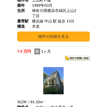
物件名
上山町戸建
築年
1989年03月
住所
神奈川県横浜市緑区上山2
丁目
最寄駅
横浜線 中山 駅 徒歩 15分
構造
木造
7.9 万円
敷
1ヶ月
3LDK
/ 81.32m
2