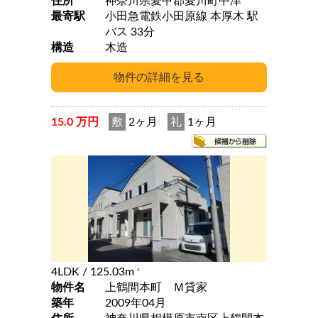
住所
神奈川県愛甲郡愛川町中津
最寄駅
小田急電鉄小田原線 本厚木 駅
バス 33分
構造
木造
15.0 万円
敷
2ヶ月
礼
1ヶ月
4LDK
/ 125.03m
2
物件名
上鶴間本町 Ｍ貸家
築年
2009年04月