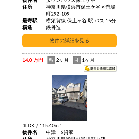
物件名
タウンハウス保土ヶ谷
住所
神奈川県横浜市保土ケ谷区狩場
町292-109
最寄駅
横須賀線 保土ヶ谷 駅 バス 15分
構造
鉄骨造
14.0 万円
敷
2ヶ月
礼
1ヶ月
4LDK
/ 115.40m
2
物件名
中津 S貸家