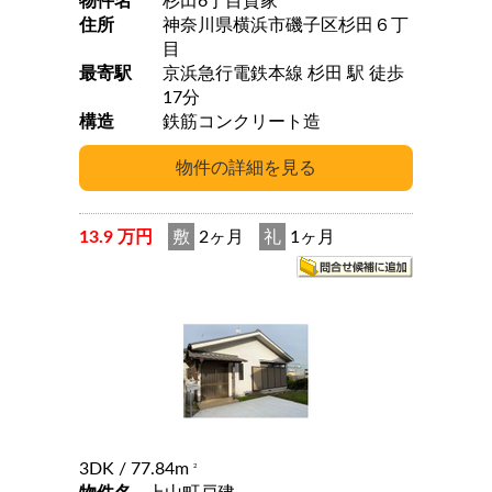
物件名
杉田6丁目貸家
住所
神奈川県横浜市磯子区杉田６丁
目
最寄駅
京浜急行電鉄本線 杉田 駅 徒歩
17分
構造
鉄筋コンクリート造
13.9 万円
敷
2ヶ月
礼
1ヶ月
3DK
/ 77.84m
2