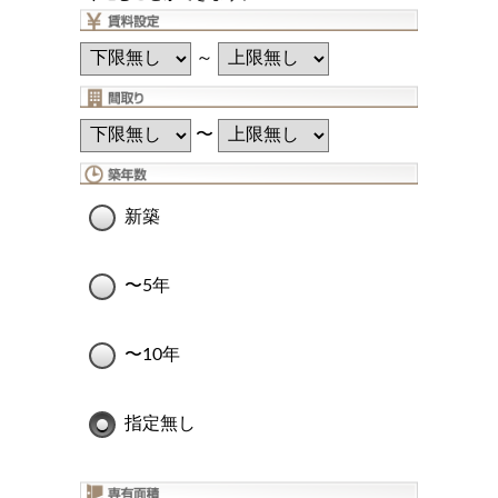
～
〜
新築
〜5年
〜10年
指定無し