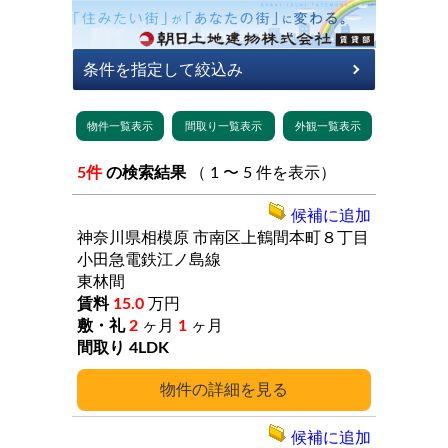
5件
の検索結果
（ 1 〜 5 件を表示）
候補に追加
神奈川県相模原
市南区上鶴間本町８丁目
小田急電鉄江ノ島線
東林間
15.0
万円
2
ヶ月
1
ヶ月
4LDK
詳細
候補に追加