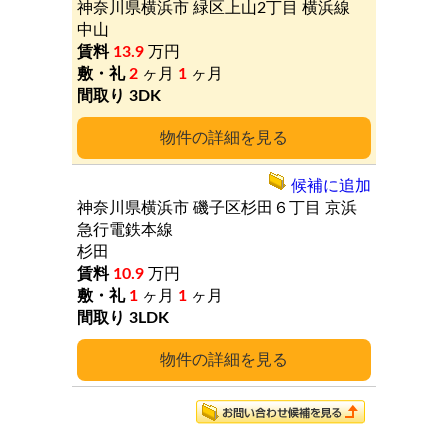
神奈川県横浜市
緑区上山2丁目
横浜線
中山
13.9
万円
2
ヶ月
1
ヶ月
3DK
詳細
候補に追加
神奈川県横浜市
磯子区杉田６丁目
京浜
急行電鉄本線
杉田
10.9
万円
1
ヶ月
1
ヶ月
3LDK
詳細