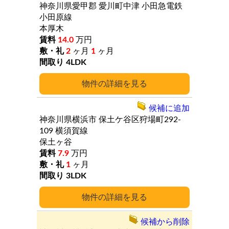
神奈川県愛甲郡
愛川町中津
小田急電鉄
小田原線
本厚木
14.0
万円
2
ヶ月
1
ヶ月
4LDK
詳細
候補に追加
神奈川県横浜市
保土ケ谷区狩場町292-
109
横須賀線
保土ヶ谷
7.9
万円
1
ヶ月
3LDK
詳細
候補から削除