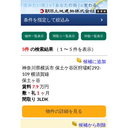
5件
の検索結果
（ 1 〜 5 件を表示）
候補に追加
神奈川県横浜市
保土ケ谷区狩場町292-
109
横須賀線
保土ヶ谷
7.9
万円
1
ヶ月
3LDK
詳細
候補から削除