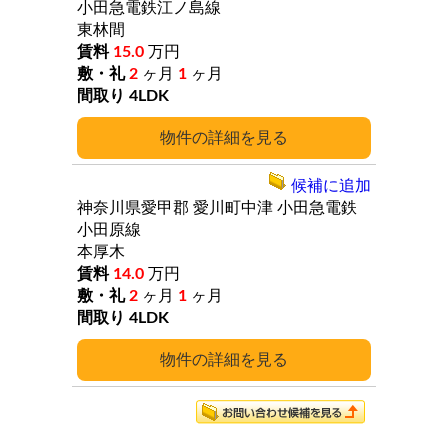
小田急電鉄江ノ島線
東林間
15.0
万円
2
ヶ月
1
ヶ月
4LDK
詳細
候補に追加
神奈川県愛甲郡
愛川町中津
小田急電鉄
小田原線
本厚木
14.0
万円
2
ヶ月
1
ヶ月
4LDK
詳細