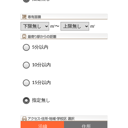
m
〜
m
2
2
5分以内
10分以内
15分以内
指定無し
沿線
住所