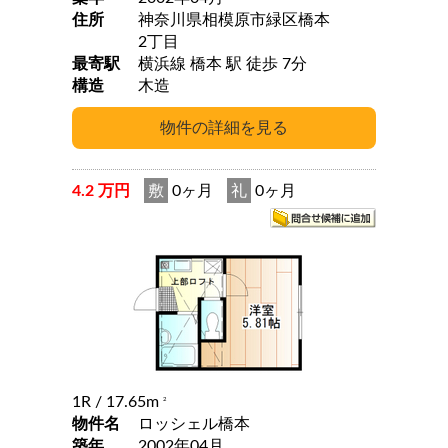
住所
神奈川県相模原市緑区橋本
2丁目
最寄駅
横浜線 橋本 駅 徒歩 7分
構造
木造
4.2 万円
敷
0ヶ月
礼
0ヶ月
1R
/ 17.65m
2
物件名
ロッシェル橋本
築年
2002年04月