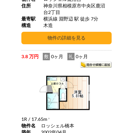
住所
神奈川県相模原市中央区鹿沼
台2丁目
最寄駅
横浜線 淵野辺 駅 徒歩 7分
構造
木造
3.8 万円
敷
0ヶ月
礼
0ヶ月
1R
/ 17.65m
2
物件名
ロッシェル橋本
築年
2002年04月