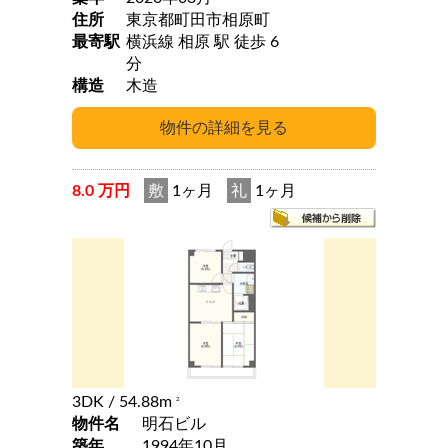
住所
東京都町田市相原町
最寄駅
横浜線 相原 駅 徒歩 6
分
構造
木造
8.0 万円
敷
1ヶ月
礼
1ヶ月
3DK
/ 54.88m
2
物件名
明石ビル
築年
1994年10月