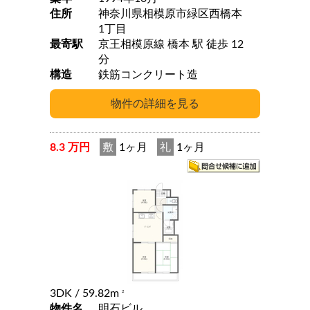
住所
神奈川県相模原市緑区西橋本
1丁目
最寄駅
京王相模原線 橋本 駅 徒歩 12
分
構造
鉄筋コンクリート造
8.3 万円
敷
1ヶ月
礼
1ヶ月
3DK
/ 59.82m
2
物件名
明石ビル