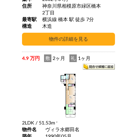
住所
神奈川県相模原市緑区橋本
2丁目
最寄駅
横浜線 橋本 駅 徒歩 7分
構造
木造
4.9 万円
敷
2ヶ月
礼
1ヶ月
2LDK
/ 51.53m
2
物件名
ヴィラ水郷田名
築年
1990年05月