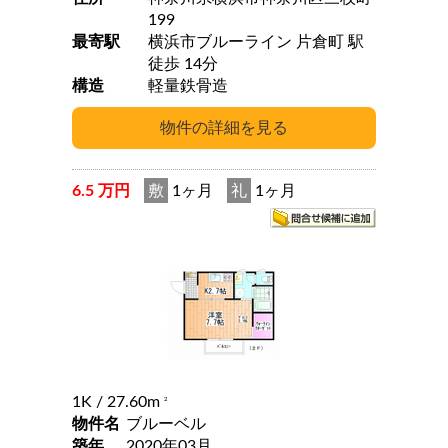
199
最寄駅
横浜市ブルーライン 片倉町 駅
徒歩 14分
構造
軽量鉄骨造
6.5 万円
敷
1ヶ月
礼
1ヶ月
1K
/ 27.60m
2
物件名
ブルーベル
築年
2020年03月