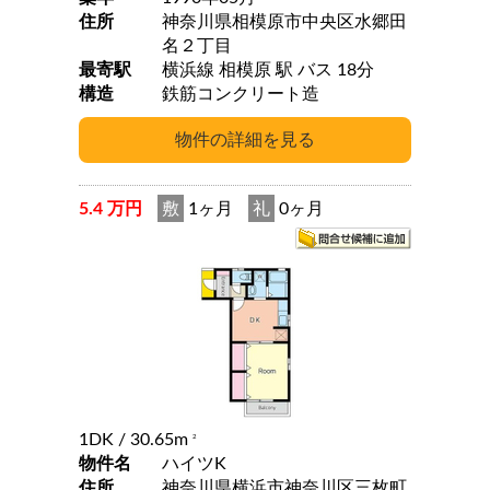
住所
神奈川県相模原市中央区水郷田
名２丁目
最寄駅
横浜線 相模原 駅 バス 18分
構造
鉄筋コンクリート造
5.4 万円
敷
1ヶ月
礼
0ヶ月
1DK
/ 30.65m
2
物件名
ハイツK
住所
神奈川県横浜市神奈川区三枚町