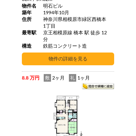
物件名
明石ビル
築年
1994年10月
住所
神奈川県相模原市緑区西橋本
1丁目
最寄駅
京王相模原線 橋本 駅 徒歩 12
分
構造
鉄筋コンクリート造
8.8 万円
敷
2ヶ月
礼
1ヶ月