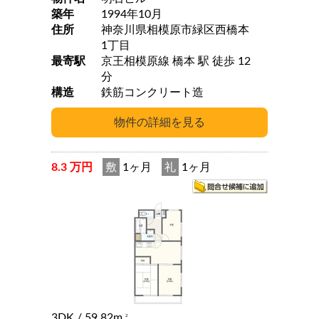
築年
1994年10月
住所
神奈川県相模原市緑区西橋本
1丁目
最寄駅
京王相模原線 橋本 駅 徒歩 12
分
構造
鉄筋コンクリート造
8.3 万円
敷
1ヶ月
礼
1ヶ月
3DK
/ 59.82m
2