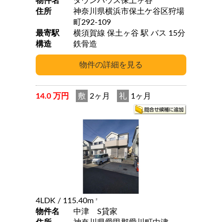
物件名
タウンハウス保土ヶ谷
住所
神奈川県横浜市保土ケ谷区狩場
町292-109
最寄駅
横須賀線 保土ヶ谷 駅 バス 15分
構造
鉄骨造
14.0 万円
敷
2ヶ月
礼
1ヶ月
4LDK
/ 115.40m
2
物件名
中津 S貸家