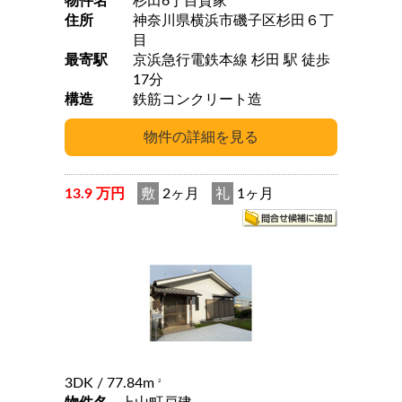
物件名
杉田6丁目貸家
住所
神奈川県横浜市磯子区杉田６丁
目
最寄駅
京浜急行電鉄本線 杉田 駅 徒歩
17分
構造
鉄筋コンクリート造
13.9 万円
敷
2ヶ月
礼
1ヶ月
3DK
/ 77.84m
2