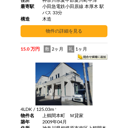
住所
神奈川県愛甲郡愛川町中津
最寄駅
小田急電鉄小田原線 本厚木 駅
バス 33分
構造
木造
15.0 万円
敷
2ヶ月
礼
1ヶ月
4LDK
/ 125.03m
2
物件名
上鶴間本町 Ｍ貸家
築年
2009年04月