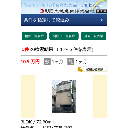
5件
の検索結果
（ 1 〜 5 件を表示）
10.9 万円
敷
1ヶ月
礼
1ヶ月
3LDK
/ 72.90m
2