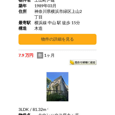
物件名
上山町戸建
築年
1989年03月
住所
神奈川県横浜市緑区上山2
丁目
最寄駅
横浜線 中山 駅 徒歩 15分
構造
木造
7.9 万円
敷
1ヶ月
3LDK
/ 81.32m
2