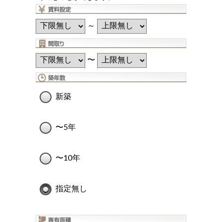
～
〜
新築
〜5年
〜10年
指定無し