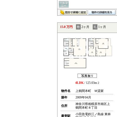
15.0 万円
敷
2ヶ月
礼
1ヶ月
4LDK
/ 125.03m
2
物件名
上鶴間本町 Ｍ貸家
築年
2009年04月
神奈川県相模原市南区上
住所
鶴間本町８丁目
小田急電鉄江ノ島線 東林
最寄駅