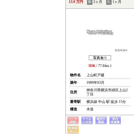
13.9 万円
敷
2ヶ月
礼
1ヶ月
3DK
/ 77.84m
2
物件名
上山町戸建
築年
1989年03月
神奈川県横浜市緑区上山2
住所
丁目
最寄駅
横浜線 中山 駅 徒歩 15分
構造
木造