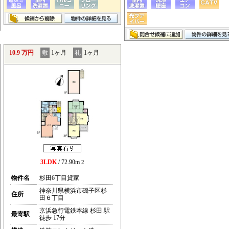
10.9 万円
敷
1ヶ月
礼
1ヶ月
3LDK
/ 72.90m
2
物件名
杉田6丁目貸家
神奈川県横浜市磯子区杉
住所
田６丁目
京浜急行電鉄本線 杉田 駅
最寄駅
徒歩 17分