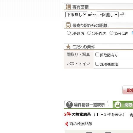
2
2
m
〜
m
5分以内
10分以内
15分以内
間取り・写真
間取図有り
バス・トイレ
洗濯機置場
5件
の検索結果
（ 1 〜 5 件を表示）
前の検索結果