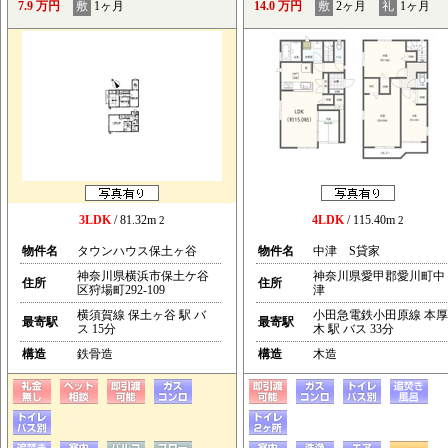
7.9 万円
敷
1ヶ月
14.0 万円
敷
2ヶ月
礼
1ヶ月
3LDK
/ 81.32m
4LDK
/ 115.40m
2
2
物件名
タウンハウス保土ヶ谷
物件名
中津 S貸家
神奈川県横浜市保土ケ谷
神奈川県愛甲郡愛川町中
住所
住所
区狩場町292-109
津
横須賀線 保土ヶ谷 駅 バ
小田急電鉄小田原線 本厚
最寄駅
最寄駅
ス 15分
木 駅 バス 33分
構造
鉄骨造
構造
木造