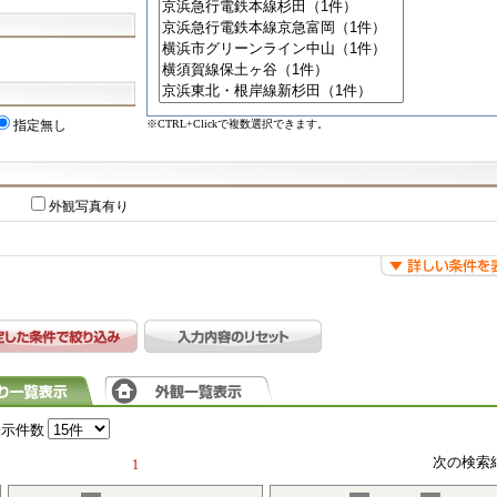
※CTRL+Clickで複数選択できます。
指定無し
外観写真有り
表示件数
次の検索
1