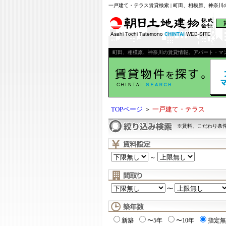
一戸建て・テラス賃貸検索 | 町田、相模原、神奈
町田、相模原、神奈川の賃貸情報。アパート・マ
TOPページ
＞
一戸建て・テラス
※賃料、こだわり条
～
〜
新築
〜5年
〜10年
指定無