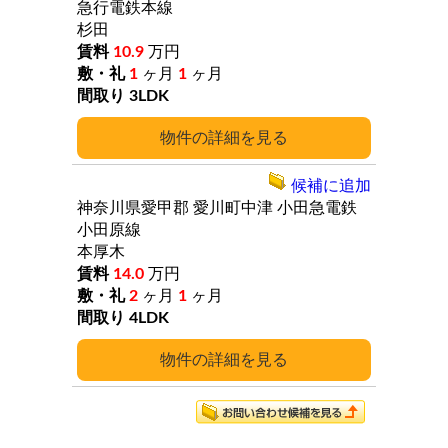
急行電鉄本線
杉田
10.9
万円
1
ヶ月
1
ヶ月
3LDK
詳細
候補に追加
神奈川県愛甲郡
愛川町中津
小田急電鉄
小田原線
本厚木
14.0
万円
2
ヶ月
1
ヶ月
4LDK
詳細