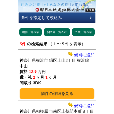
5件
の検索結果
（ 1 〜 5 件を表示）
候補に追加
神奈川県横浜市
緑区上山2丁目
横浜線
中山
13.9
万円
2
ヶ月
1
ヶ月
3DK
詳細
候補に追加
神奈川県相模原
市南区上鶴間本町８丁目