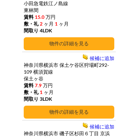
小田急電鉄江ノ島線
東林間
15.0
万円
2
ヶ月
1
ヶ月
4LDK
詳細
候補に追加
神奈川県横浜市
保土ケ谷区狩場町292-
109
横須賀線
保土ヶ谷
7.9
万円
1
ヶ月
3LDK
詳細
候補に追加
神奈川県横浜市
磯子区杉田６丁目
京浜