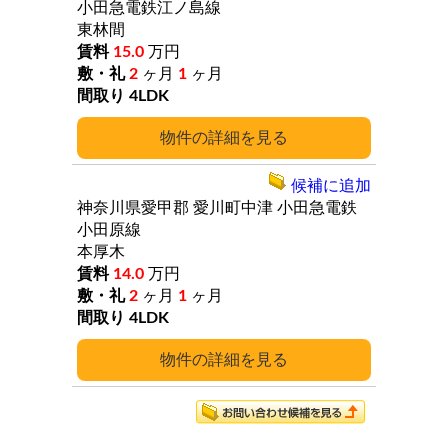
小田急電鉄江ノ島線
東林間
15.0
万円
2
ヶ月
1
ヶ月
4LDK
詳細
候補に追加
神奈川県愛甲郡
愛川町中津
小田急電鉄
小田原線
本厚木
14.0
万円
2
ヶ月
1
ヶ月
4LDK
詳細