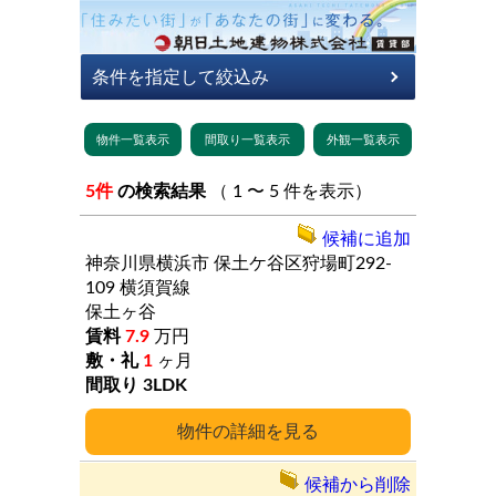
5件
の検索結果
（ 1 〜 5 件を表示）
候補に追加
神奈川県横浜市
保土ケ谷区狩場町292-
109
横須賀線
保土ヶ谷
7.9
万円
1
ヶ月
3LDK
詳細
候補から削除