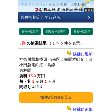
5件
の検索結果
（ 1 〜 5 件を表示）
候補に追加
神奈川県相模原
市南区上鶴間本町８丁目
小田急電鉄江ノ島線
東林間
15.0
万円
2
ヶ月
1
ヶ月
4LDK
詳細
候補に追加