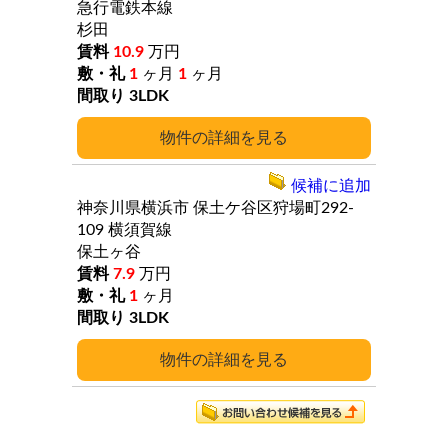
急行電鉄本線
杉田
10.9
万円
1
ヶ月
1
ヶ月
3LDK
詳細
候補に追加
神奈川県横浜市
保土ケ谷区狩場町292-
109
横須賀線
保土ヶ谷
7.9
万円
1
ヶ月
3LDK
詳細