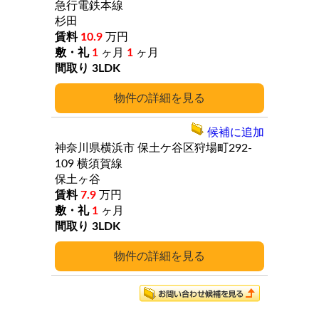
急行電鉄本線
杉田
10.9
万円
1
ヶ月
1
ヶ月
3LDK
詳細
候補に追加
神奈川県横浜市
保土ケ谷区狩場町292-
109
横須賀線
保土ヶ谷
7.9
万円
1
ヶ月
3LDK
詳細