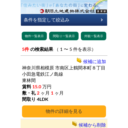
5件
の検索結果
（ 1 〜 5 件を表示）
候補に追加
神奈川県相模原
市南区上鶴間本町８丁目
小田急電鉄江ノ島線
東林間
15.0
万円
2
ヶ月
1
ヶ月
4LDK
詳細
候補から削除